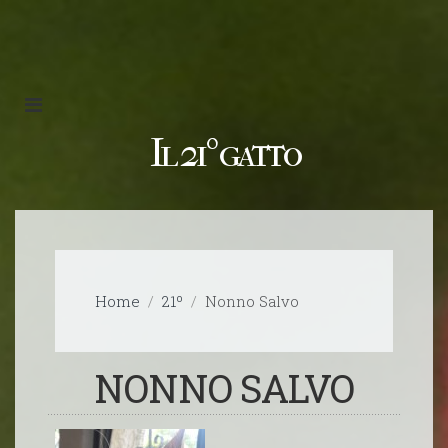
Il 21º gatto
Home
21º
Nonno Salvo
NONNO SALVO