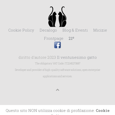
Cookie Policy
Decalogo
Blog & Eventi
Micizie
Frontpage
21º
diritto d'autore 2023
Il ventunesimo gatto
The obligatory VAT Code: IT2245270687
Developer and provider of high-quality software solutions, open enterprise
applications and services.
Questo sito NON utilizza cookie di profilazione.
Cookie