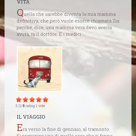
VITA
Q
uella che sarebbe diventa la mia mamma
definitiva, che però vuole essere chiamata Zia
perché, dice, una mamma vera devo averla
avuta, fa il dottore. E i medici ...
5.0/
5
rating 1 vote
IL VIAGGIO
E
ra verso la fine di gennaio, al tramonto.
Si preparava una di quelle sere che ti fanno ...