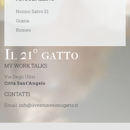
Nonno Salvo 21
Grazia
Romeo
Il 21º gatto
MY WORK TALKS
Via Degli Ulivi
Città Sant'Angelo
CONTATTI
Email: