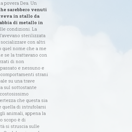
la povera Dea. Un
che sarebbero venuti
aveva in stallo da
abbia di metallo in
lle condizioni. La
l’avevano sterilizzata
socializzare con altri
to quel nome che a me
e se la trattavano con
rzati di non
è passato e nessuno e
ti comportamenti strani
sale su una trave
ia sul sottostante
l costosissimo
ertezza che questa sia
 quella di intrufolarsi
gli animali, appena la
lo scopo è di
à si struscia sulle