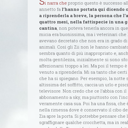
S
i narra che
proprio questo è successo al
annetto fa
l’hanno portata qui dicendo 
a riprenderla a breve, la persona che l’
quattro mesi, nella fattispecie in una g
cantina
, non poteva tenerla ancora in que
micia era buonissima, ma i veterinari che 
avevano decretato che non era in grado di 
animali. Così gli Zii non le hanno cambia
sembra quanto di più inappropriato e, anch
molta gentilezza, inizialmente si sono sfo
affezionarsi troppo a lei. Ma poi il tempo 
venuto a riprenderla. Mi sa tanto che cer
che ha si spiegano. Per esempio, la notte 
altissima del soffitto, caccia un urlo e pisc
televisore. Non credo che ce l’abbia con i
abbonamento a sky, ma piuttosto con l’inc
veramente casa sua. Poi ha una fissa, che è
nella rimessa dove è conservato il cibo de
Zia apre la porta. Si potrebbe pensare che 
sgraffignare qualche crocchetta, ma in realt