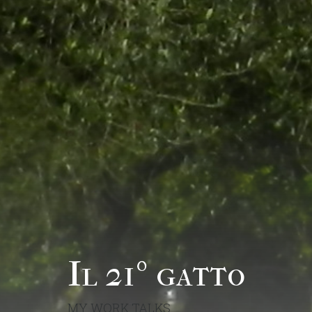
Il 21º gatto
MY WORK TALKS