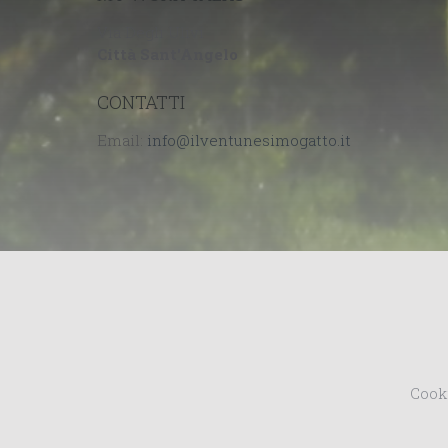
Via Degli Ulivi
Città Sant'Angelo
CONTATTI
Email:
Cook