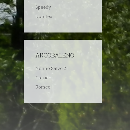
Speedy
Dorotea
ARCOBALENO
Nonno Salvo 21
Grazia
Romeo