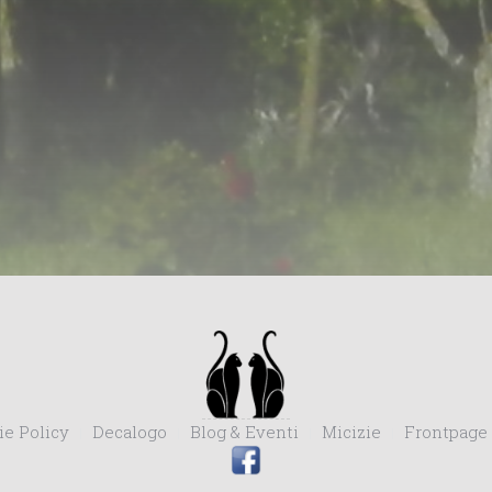
ie Policy
Decalogo
Blog & Eventi
Micizie
Frontpage