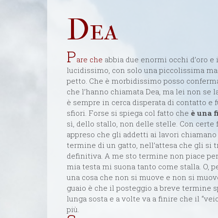
Dea
P
are che
abbia due enormi occhi d’oro e i
lucidissimo, con solo una piccolissima ma
petto. Che è morbidissimo posso confermar
che l’hanno chiamata Dea, ma lei non se la 
è sempre in cerca disperata di contatto e 
sfiori. Forse si spiega col fatto che
è una f
sì, dello stallo, non delle stelle. Con cert
appreso che gli addetti ai lavori chiamano 
termine di un gatto, nell’attesa che gli si 
definitiva. A me sto termine non piace per
mia testa mi suona tanto come stalla. O, 
una cosa che non si muove e non si muoverà
guaio è che il posteggio a breve termine s
lunga sosta e a volte va a finire che il “vei
più.