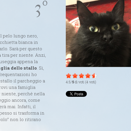
3º
l pelo lungo nero,
cchietta bianca in
lo. Sarà per questo
tira per niente. Anzi,
fuseggia appena la
iglia dello stallo
. Sì,
e frequentazioni ho
stallo il parcheggio a
4.5/
5
di voti (4 voti)
trovi una famiglia
 niente, perché nella
peggio ancora, come
 mai. Infatti, il
pesso si trasforma in
colo” non lo ritirano