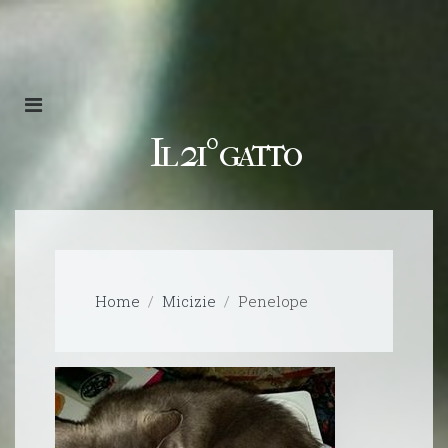
Il 21º gatto
Home
Micizie
Penelope