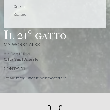
Grazia
Romeo
Il 21º gatto
MY WORK TALKS
Via Degli Ulivi
Città Sant'Angelo
CONTATTI
Email: