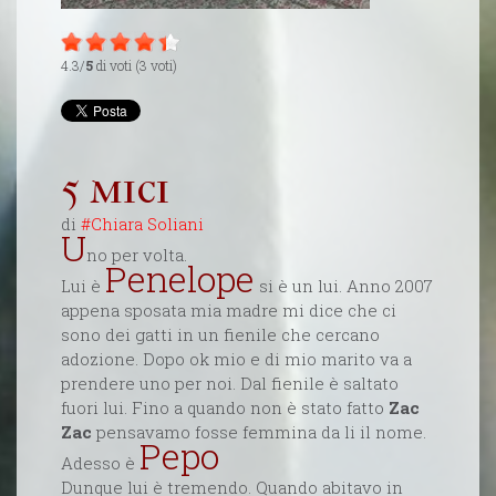
4.3/
5
di voti (3 voti)
5 mici
di
#Chiara Soliani
U
no per volta.
Penelope
Lui è
si è un lui. Anno 2007
appena sposata mia madre mi dice che ci
sono dei gatti in un fienile che cercano
adozione. Dopo ok mio e di mio marito va a
prendere uno per noi. Dal fienile è saltato
fuori lui. Fino a quando non è stato fatto
Zac
Zac
pensavamo fosse femmina da li il nome.
Pepo
Adesso è
Dunque lui è tremendo. Quando abitavo in