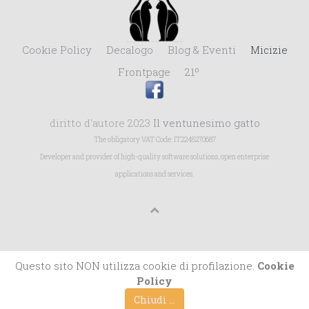
Cookie Policy
Decalogo
Blog & Eventi
Micizie
Frontpage
21º
diritto d'autore 2023
Il ventunesimo gatto
The obligatory VAT Code: IT2245270687
Developer and provider of high-quality software solutions, open enterprise
applications and services.
Questo sito NON utilizza cookie di profilazione.
Cookie
Policy
Chiudi ...