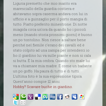
Liguria premetto che mio marito era
maresciallo della guardia costiera e
abitavamo sopra caserma andava con lui in
ufficio e a guinzaglio per il porto mangia di
tutto. Piatto preferito minestrone. Di notte
miagola circa un'ora da quando ho i piccoli
meno (mando storia prossimi giorni) è buono
un po tontolino. Non riesce a saltare bene
perché nel fienile c'erano dei cavalli ed è
stato colpito ad una zampa per intenderci io
ho il giardino lui va sulle piante e non si cala
si butta. È la mia ombra. Quando sto male lui
va a chiamare mia madre. È come un badante
un po goffo. Ha paura di tutto e di tutti.
L'ultima foto è la sua espressione tipica.
Quest'anno compie 12 anni.
Hobby? Scavare buche in giardino.